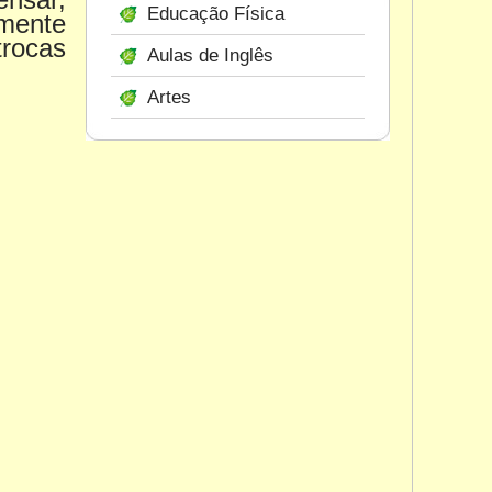
Educação Física
omente
trocas
Aulas de Inglês
Artes