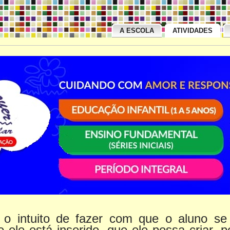
A ESCOLA
ATIVIDADES
uito de fazer com que o aluno se 
 ele está inserido, que ele possa criar, p